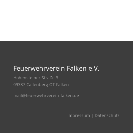
Feuerwehrverein Falken e.V.
Hohensteiner Straße 3
09337 Callenberg OT Falken
mail@feuerwehrverein-falken.de
Impressum
|
Datenschutz