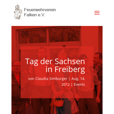
Tag der Sachsen
in Freiberg
von
Claudia Simbürger
|
Aug. 14,
2012
|
Events