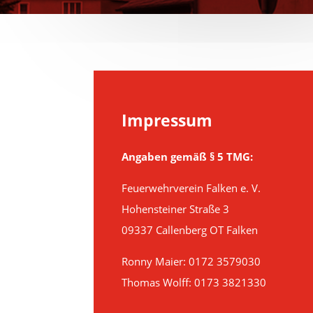
Impressum
Angaben gemäß § 5 TMG:
Feuerwehrverein Falken e. V.
Hohensteiner Straße 3
09337 Callenberg OT Falken
Ronny Maier:
0172 3579030
Thomas Wolff:
0173 3821330