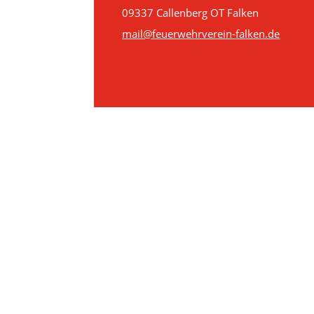
09337 Callenberg OT Falken
mail@feuerwehrverein-falken.de