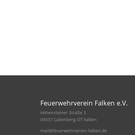
Feuerwehrverein Falken e.V.
Hohensteiner Straße 3
09337 Callenberg OT Falken
mail@feuerwehrverein-falken.de