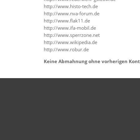
http://www.histo-tech.de
http://www.nva-forum.de
http://www.flak11.de
http://www.ifa-mobil.de
http://www.sperrzone.net
http://www.wikipedia.de
http://www.robur.de
Keine Abmahnung ohne vorherigen Kont