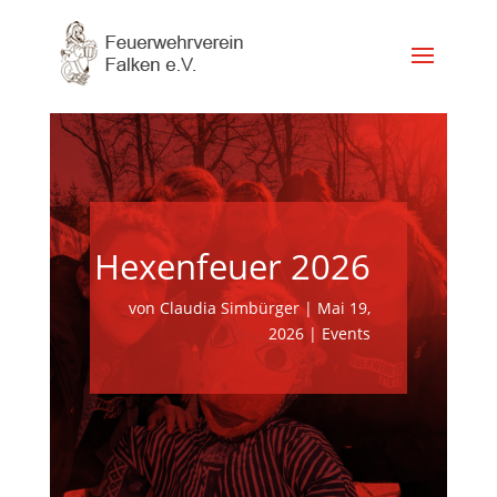
Hexenfeuer 2026
von
Claudia Simbürger
|
Mai 19,
2026
|
Events